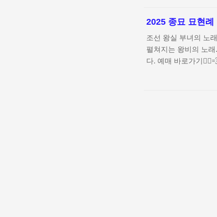
트워크 환경에 따라 끊
APP 다운로드 시 더
2025 종묘 묘현례
스: 특정 채널 선택 
KBS Joy에서는 인기
조선 왕실 부녀의 노래 
표 연동 기능: 원하는
펼쳐지는 왕비의 노래.
에서는 ..
다. 예매 바로가기🏃‍
록’ 시놉시스등장인물
정 및 장소 안내관람 
할 포인트작품 소개: 
의 국가 의례인 묘현례
번째 왕비로 간택된 
는 과정을 중심으로, 
무게를 섬..