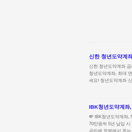
본문 바로가기
신한 청년도약계좌 
신한 청년도약계좌 금리
청년도약계좌, 최대 연
세요! 청년도약계좌 
인 가입 시1개월 이상3년
고정금리(변하지 않음)
건 최대 연 1.5% 
IBK청년도약계좌, 
대이율이 적용돼요. 최대
통과 시: 총급여 2,40
💸 IBK청년도약계좌, 
0.5%✔ 급여이체 실적
70만원씩 5년 납입 시 
금리에 정부에서 주는