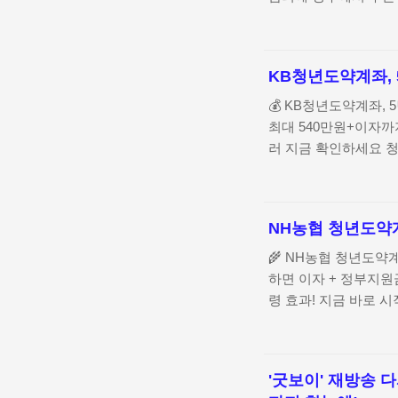
기본 금리 안내기간기본금
70만원씩 5년간 납입 →
6.0% 적용 기준)조
KB청년도약계좌, 
최고 연 1.5%포인트 
사용 등 조건을 잘 
💰 KB청년도약계좌, 
대 0.5%p총급여 2,400
최대 540만원+이자까지!
러 지금 확인하세요 
최대 5년간 운용되며
년간연 4.5% (고정금
예시: 매월 50만원씩 3
NH농협 청년도약계좌
확보 가능!조건별 우대
연 1.5%포인트 추가
🌾 NH농협 청년도약계좌
연 0.6%p36개월 이상
하면 이자 + 정부지원금 
령 효과! 지금 바로 
분금리기본금리연 4.5%
준 (정부기여금 포함 
조건급여이체 실적최대 
'굿보이' 재방송 
상 실적NH농협카드 사용