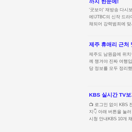
까지 한눈에!
금 미보유0.1%p신규
'굿보이' 재방송 다시
시 전체 마케팅 동의소
에!JTBC의 신작 드
채되어 강력범죄에 맞
습니다. 이 포스트에서
해 감상하는 모든 방
제주 휴애리 근처 
상까지, 놓치지 마세요
시청 기회를 놓치지 마
제주도 남원읍에 위치
어에서 실시간 시청하
께 챙겨야 진짜 여행입
'굿보이' 다시보기 이
당 정보를 모두 정리했
서 하이라이트 및 메이
선한 밀면까지 다양한 
스트! 지금 확인하세
경 – 다양한 점심 한
KBS 실시간 TV
OK연수네가든 – 토종
면과 두툼한 돈까스의
📺 로그인 없이 KB
묻는 질문마무리 요약
지👇 아래 버튼을 눌러
와 함께 즐기는 백숙 한
시청 안내KBS 10개
입이나 로그인 없이 웹