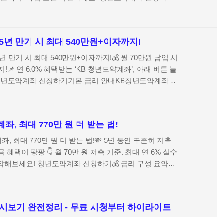
리최대 5년 (60개월)연 4.5% (고정금리) 💡 예시: 월
 총 납입액 4,200만원 → 이자 약 768만원(세전, 연
건별 우대금리로 연 6.0%까지 가능!다양한 조건을 충족하면
5년 만기 시 최대 540만원+이자까지!
우대금리 추가 가능! 소득요건, 급여이체, 자동이체, 카드
맞추면 이자가 확 뛰어요!조건우대금리기준✅ 소득 우대최
5년 만기 시 최대 540만원+이자까지!💰 월 70만원 납입 시
만원 이하 / 최대 5..
📌 연 6.0% 혜택받는 ‘KB 청년도약계좌’, 아래 버튼 눌
청년도약계좌 신청하기기본 금리 안내KB청년도약계좌는
, 다음과 같은 금리가 적용돼요:기간금리가입일로부터 3
리)3년 초과~5년까지변동금리 (당시 고시이율 적용) 💡
년간 납입 시 원금 1,800만원 + 이자 약 128만원(세전)
, 최대 770만 원 더 받는 법!
금리로 최고 연 6.0% 가능!우대 조건을 충족하면 최대
, 실질금리 최고 연 6.0% 달성 가능!조건금리기준급여이체
, 최대 770만 원 더 받는 법!💸 5년 동안 꾸준히 저축
 급여 입금 시자동납부연 0.3%p..
혜택이 팡팡!👇 월 70만 원 저축 기준, 최대 연 6% 실수
시작해보세요! 청년도약계좌 신청하기💰 금리 구성 요약구
 (고정)최대 우대금리연 1.5%p총 가능 금리연 6.0% 수
시 체감금리↑)✅ 우대금리 조건 & 예시조건우대금리달성
0.5%p농협 입출식계좌로 월 50만원 이상, 50개월 이
다시보기 완전정리 - 무료 시청부터 하이라이트
0.2%p월 평균 20만원 이상 카드 사용1년 내 농협 적