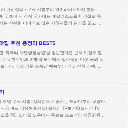
일 기준 1년간 적금 없을 경우상품서비스 동의0.2%p가입
보기 완전정리 - 무료 시청부터 하이라이트까지 한눈
득요건 충족최대 0.5%p연소득 조건 만..
라마 '굿보이'는 전직 국가대표 메달리스트들이 경찰로 특
서는 신선한 이야기로 많은 시청자들의 관심을 끌고 있
는 '굿보이'를 실시간으로 보거나 재방송, 다시보기를 통
법을 정리했습니다. 실시간 시청에서부터 하이라이트 영
맛집 추천 총정리 BEST5
!지금 바로 '굿보이' 재방송과 다시보기 정보를 확인하고
세요!JTBC 편성표로 '굿보이' 무료 시청하기JTBC 온에
한 ‘휴애리 자연생활공원’을 방문한다면 근처 맛집도 함
는 방법티빙에서 실시간으로 '굿보이' 시청하기티빙에서
니다. 현지인과 여행객 모두에게 입소문난 다섯 곳의 식
용하기JTBC NOW 앱으로 모바일에서 시청하기유튜브에
습니다. 직접 키운 토종닭 백숙부터 깊고 진한 라멘, 신
킹 영상 보기자..
한식과 이색 메뉴가 준비되어 있는 휴애리 주변 맛집 리
요.신례토종닭식당 – 자연 속 토종닭 요리의 정수한라산풍
식과 저녁 고기 메뉴이치카 – 자가제면 라멘 전문, 혼밥도
보기
닭 샤브샤브와 반려동물 동반 가능제주방앗간 – 제철 밀
 조화다채로운 선택지로 가득한 휴애리 인근 맛집들자주
S 전 채널 무료 시청! 실시간으로 즐기는 드라마부터 교양까
신례토종닭식당 – 자연 속 토종닭 요리의 정수한라산 뷰
 지금 바로 감상해보세요! 실시간 TV보기📺실시간 TV
 상제주도 ..
 채널을 PC, 모바일 모두에서 무료로 스트리밍 제공회원가
 브라우저에서 바로 시청 가능일반 화질로 제공되며, 네