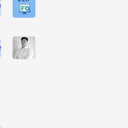
성
가
다.