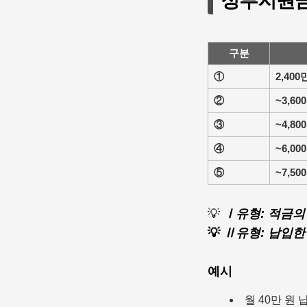
정부지원금 
구분
①
2,40
②
~3,6
③
~4,8
④
~6,0
⑤
~7,5
💡
Ⅰ유형: 적금의
💡
Ⅱ유형: 납입한
예시
월 40만 원 