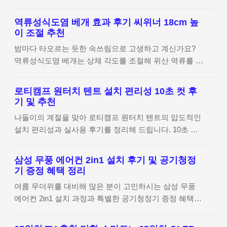
안전한 야외 활동을 돕는 혁신적인 제품입니다. 특히 인
던 부모님 댁 TV 화면이 갑자기 흐릿해지거나 꺼지는 일
이어 타입의 불편함이었던 외이도염 방지에 탁월한 오픈
이 생기면 참 당황스럽더라고요. 매장에 가서 바로 사드
역류성식도염 베개 효과 후기 씨위너 18cm 높
형 구조를 채택하여 장시간 착용에도 쾌적함을 유지해줍
리고 싶지만 가격 부담도 크고 배송 날짜 맞추기도 쉽지
이 조절 추천
니다. 이번 포스팅에서는 운동 효율을 높여줄 블라우풍트
않아 고민이 많으셨을 텐데요. 이번에 삼성 43인치 TV 크
밤마다 타오르는 듯한 속쓰림으로 고생하고 계신가요?
오픈픽의 주요 특징과 장점을 상세히 살펴보겠습니다. 블
기로 바꿔드리면서 느낀 점들을 차근차..
역류성식도염 베개는 상체 각도를 조절해 위산 역류를 물
라우풍트 오픈픽 상세 정보 확인하기 귀 건강과 외이도염
리적으로 방지함으로써 숙면을 돕는 필수 아이템입니다.
방지를 위한 새로운 선택 평소 운동을 즐기다 보면 이어
오늘은 18cm에서 23cm까지 높이 조절이 가능한 씨위너
폰 사용이 필수인데요. 인이어 타입을 오래 쓰다 보면 귀
로티캠프 원터치 텐트 설치 편리성 10초 컷 후
경사 베개의 실제 사용 후기와 효과를 정리해 드립니다.
안이 습해지거나 통증이 생겨 고생하는 경우가 종종 발생
기 및 추천
씨위너 제품 상세 정보 확인하기 밤마다 반복되는 속쓰림
하더라고요. 특히 땀이 많이 나는 러닝 중에는 이런 불편
나들이의 계절을 맞아 로티캠프 원터치 텐트의 압도적인
과 역류성식도염 베개 고민 평소 야식을 즐기거나 조금만
함이 더 크게 다가오곤 하죠. 그래서 최근에는 귀를 막지
설치 편리성과 실사용 후기를 정리해 드립니다. 10초 만
과식해도 밤새 위산이 역류해 잠을 설치는 경우가 참 많
않아..
에 완성되는 우산식 프레임 구조로 초보자도 캠크닉을 완
더라고요. 특히 똑바로 누웠을 때 목까지 타오르는 듯한
벽하게 즐길 수 있는 비결을 지금 바로 확인해 보세요. 로
이물감 때문에 앉아서 졸거나 베개를 여러 개 겹쳐 써보
삼성 무풍 에어컨 2in1 설치 후기 및 공기청정
티캠프 원터치 텐트 상세 정보 확인하기 나들이 필수템
기도 하지만, 결국 목과 허리만 뻐근해지기 일쑤였거든
기 증정 혜택 정리
선정 기준 요즘처럼 날씨가 좋을 때는 가볍게 떠나는 나
요. 이러한 불편함은 단순히 잠을 못 자는 것을 넘어 일상
여름 무더위를 대비해 많은 분이 고민하시는 삼성 무풍
들이가 최고잖아요. 하지만 텐트 설치가 복잡하면 시작부
의 컨디션까지 무너뜨리곤 하는데요. 역류성식도염 베개
에어컨 2in1 설치 과정과 특별한 공기청정기 증정 혜택
터 진이 빠지기 마련이더라고요. 제가 이번에 로티캠프
를 ..
정보를 정리해 드립니다. 직바람 없는 쾌적한 냉방 성능
원터치 텐트를 살펴보면서 가장 중요하게 생각한 건 역시
은 물론, 지정일 배송 서비스와 알뜰한 구매 팁까지 실제
'속도'와 '편의성'이었어요.복잡한 폴대 조립 없이 누구나