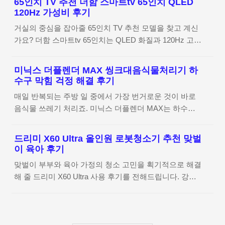
65인치 TV 추천 더함 스마트tv 65인치 QLED
경험을 바탕으로 상세히 담았습니다. 삼성 무풍 에어컨
쉽게 다룰 수 있어야 진정한 휴식이 가능하니까요. 이렇
120Hz 가성비 후기
제품 상세 정보 확인하기 여름 준비의 시작, 삼성 무풍 에
게 간편함을 최우선으로 고려하니 자연스럽게 이 모델이
거실의 중심을 잡아줄 65인치 TV 추천 모델을 찾고 계신
어컨 선택 계기 날씨가 갑자기 더워지기 시작하면서 거실
나들이 필수템으로 눈에 들어오더라고요. 스트레스 없는
가요? 더함 스마트tv 65인치는 QLED 화질과 120Hz 고주
에어컨 교체를 고민하게 되었는데요. 삼성 무풍 에어컨
..
사율을 갖추고도 합리적인 가격대를 제시하여 많은 분의
2in1 모델은 직바람 없이도 시원함을 유지해준다는 점이
관심을 받고 있습니다. 오늘은 압도적인 몰입감과 편의성
가장 끌리더라고요. 특히 어린아이가 있는 집이라 에어컨
미닉스 더플렌더 MAX 씽크대음식물처리기 하
을 모두 잡은 이 제품의 매력을 상세히 정리해 드립니다.
바람이 직접 닿는 게 늘 신경 쓰였는데, 무풍 지능 냉방
수구 막힘 걱정 해결 후기
더함 스마트tv 65인치 제품 상세 정보 확인하기 거실의
기능이 이 고민을 말끔히 해결해 줄 것 같아 선택하게 되
매일 반복되는 주방 일 중에서 가장 번거로운 것이 바로
중심, 65인치 TV 선택의 고민과 더함의 등장 거실의 분위
었습니다.배송부터 삼성 무풍 에어컨 2in1..
음식물 쓰레기 처리죠. 미닉스 더플렌더 MAX는 하수구
기를 결정하는 가장 큰 가전은 역시 TV잖아요. 30평대 거
막힘이나 역류 걱정 없이 쾌적한 주방 환경을 만들어주는
실에 딱 맞는 165cm 크기를 고민하다 보면 가격과 성능
혁신적인 씽크대음식물처리기로 주목받고 있습니다. 오
사이에서 갈등이 생기기 마련이에요. 대기업 제품은 부담
드리미 X60 Ultra 올인원 로봇청소기 추천 맞벌
늘은 실제 사용 경험을 바탕으로 강력한 건조력과 정숙함
스럽고 저가형은 화질이 걱정될 때, 더함 스마트tv 65인
이 육아 후기
을 갖춘 이 제품의 매력을 상세히 정리해 드립니다. 미닉
치 CHiQ는 아주 영리한 대안이 되더라고요. 실속을 중시
맞벌이 부부와 육아 가정의 청소 고민을 획기적으로 해결
스 더플렌더 MAX 상세 정보 확인하기 싱크대 분쇄기 불
하는 분들에게 왜 이 ..
해 줄 드리미 X60 Ultra 사용 후기를 전해드립니다. 강력
안함과 미닉스 더플렌더 MAX 교체 계기 기존에 싱크대
한 올인원 로봇청소기 추천 모델답게 압도적인 흡입력과
에 바로 설치해서 쓰는 분쇄형 처리기를 오랫동안 사용해
100도 고온 세척 기능을 갖추어 바쁜 일상 속에서도 늘
왔어요. 처음에는 바로 내려보내니 편하다고 생각했지만
쾌적한 실내 환경을 유지할 수 있게 도와주는 스마트한
쓰면 쓸수록 걱정이 커지더라고요. 뉴스나 커뮤니티에서
가전입니다. 드리미 X60 Ultra 상세 정보 확인하기 맞벌