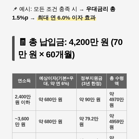
📌 예시: 모든 조건 충족 시 →
우대금리 총
1.5%p
→
최대 연 6.0% 이자 효과
🧾 총 납입금: 4,200만 원 (70
만 원 × 60개월)
예상이자(기본+우
정부지원금
총 수령
연소득
대, 약 연 6%)
(3년 한정)
액
약
2,400만
약 680만 원
약 90만 원
4970만
원 이하
원
약
~3,600
약 79.2만
약 680만 원
4959만
만 원
원
원
약