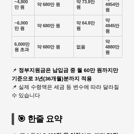
~4,800
약 73.8만
약 680만 원
4954만
만 원
원
원
약
~6,000
약 64.8만
약 680만 원
4945만
만 원
원
원
약
6,000만
약 680만 원
없음
4880만
원 초과
원
📌
정부지원금은 납입금 중 월 60만 원까지만
기준으로 3년(36개월)분까지 적용
📌 실제 수령액은 세금 등 변수에 따라 달라질
수 있습니다
🎯 한줄 요약