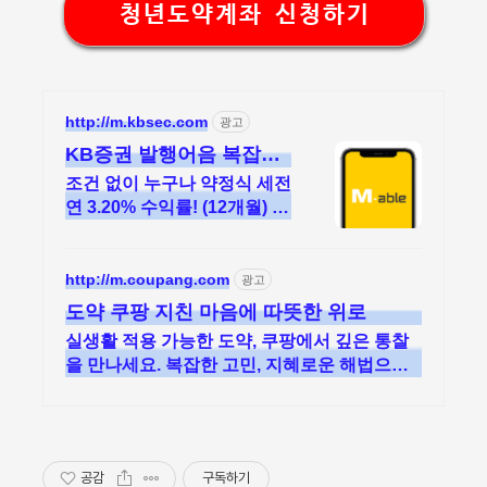
청년도약계좌 신청하기
http://m.kbsec.com
광고
KB증권 발행어음 복잡한
조건없이 누구나
조건 없이 누구나 약정식 세전
연 3.20% 수익률! (12개월) 흔
들리는 시장속에서도 예치만
해도 알아서 쌓이는 KB증권
발행어음!
http://m.coupang.com
광고
도약 쿠팡 지친 마음에 따뜻한 위로
실생활 적용 가능한 도약, 쿠팡에서 깊은 통찰
을 만나세요. 복잡한 고민, 지혜로운 해법으로
해결! 자기계발 도서, 삶의 길을 찾으세요.
공감
구독하기