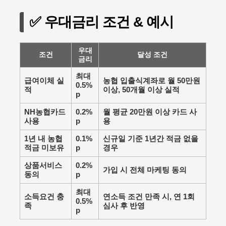
✅ 우대금리 조건 & 예시
우대
조건
달성 조건
금리
최대
급여이체 실
농협 입출식계좌로 월 50만원
0.5%
적
이상, 50개월 이상 실적
p
NH농협카드
0.2%
월 평균 20만원 이상 카드 사
사용
p
용
1년 내 농협
0.1%
신규일 기준 1년간 적금 없을
적금 미보유
p
경우
상품서비스
0.2%
가입 시 전체 마케팅 동의
동의
p
최대
소득요건 충
연소득 조건 만족 시, 연 1회
0.5%
족
심사 후 반영
p