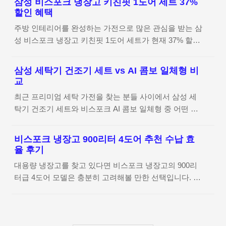
삼성 비스포크 냉장고 키친핏 1도어 세트 37%
실용으로 최적의 선택지입니다. 삼성 50인치 TV 제품 상
편하게 관리하고 싶은 마음이 생기곤 하는데요. 특히 날
할인 혜택
세 정보 확인하기 삼성 50인치 TV 가성비 모델 선택 이유
씨가 쌀쌀해지거나 몸이 찬 편일 때는 허리 주변이 더 뻣
주방 인테리어를 완성하는 가전으로 많은 관심을 받는 삼
거실의 중심을 잡아줄 TV를 고를 때 브랜드와 가격 사이
뻣하게 느껴져서 걱정이 많으셨을 거예요. 이런 일상적인
성 비스포크 냉장고 키친핏 1도어 세트가 현재 37% 할인
에서 고민이 많으셨을 것 같아요. 특히 50인치(125.7cm)
불편함을..
된 가격으로 제공되고 있습니다. 냉장, 냉동, 김치까지 한
사이즈는 너무 크지도 작지도 않아 안방이나 작은 거실에
번에 해결할 수 있는 대용량 구성과 세련된 디자인이 특
딱 적당하거든요. 이번에 삼성에서 나온 삼성 50인치 TV
삼성 세탁기 건조기 세트 vs AI 콤보 일체형 비
징인데요. 오늘은 삼성 비스포크 냉장고 키친핏의 구성과
가성비 라인업인 UHD TV 모델을 살펴보니 실속형 소비
교
장점, 그리고 할인 혜택까지 자세히 살펴보겠습니다. 제
자들에게 왜 인기 있는지 알겠더라고요.비즈니스 모델
최근 프리미엄 세탁 가전을 찾는 분들 사이에서 삼성 세
품 상세 정보 확인하기 주방 인테리어를 완성하는 삼성
(LH50BEFHLGFXKR..
탁기 건조기 세트와 비스포크 AI 콤보 일체형 중 어떤 제
비스포크 냉장고 키친핏 디자인 요즘 주방은 단순히 요리
품이 더 좋은지 고민하는 경우가 많습니다. 두 제품 모두
만 하는 공간이 아니라 집 전체 분위기를 좌우하는 중요
삼성의 최신 AI 기술이 적용된 모델이지만, 사용 환경과
한 공간이 되었죠. 특히 삼성 비스포크 냉장고 키친핏은
비스포크 냉장고 900리터 4도어 추천 수납 효
빨래 양에 따라 만족도는 크게 달라질 수 있습니다. 이번
벽면에 딱 맞게 설치되는 디자인 덕분에 주방이 훨씬 깔
율 후기
글에서는 삼성 비스포크 AI 세탁기 건조기 세트와 AI 콤
끔하고 정돈된 느낌을 줍니다.툭 튀어나온 냉장고 대신
대용량 냉장고를 찾고 있다면 비스포크 냉장고의 900리
보 일체형의 차이를 비교하고 어떤 가정에 더 잘 맞는지
가구처럼 자연스럽게 어우러지는 라인을 보고 있으면
터급 4도어 모델은 충분히 고려해볼 만한 선택입니다. 넉
정리해보겠습니다. 제품 상세 정보 확인하기 세탁기 건조
공..
넉한 수납 공간과 효율적인 내부 설계 덕분에 식재료 정
기 구매 전 최대 고민, 세트냐 일체형이냐? 최근 삼성에
리가 훨씬 편해지고, 일상적인 사용에서도 만족도가 높습
서 세탁과 건조를 한 번에 해결할 수 있는 비스포크 AI 콤
니다. 이번 글에서는 삼성 비스포크 AI 냉장고를 중심으
보가 출시되면서 기존의 삼성 세탁기 건조기 세트와 어떤
로 대용량 수납과 신선도 유지 기능을 실제 사용 관점에