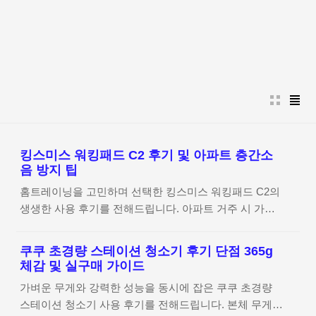
본문 바로가기
킹스미스 워킹패드 C2 후기 및 아파트 층간소
음 방지 팁
홈트레이닝을 고민하며 선택한 킹스미스 워킹패드 C2의
생생한 사용 후기를 전해드립니다. 아파트 거주 시 가장
걱정되는 층간소음 문제와 실제 기계음 체감, 그리고 효
율적인 운동 환경 조성법까지 3문장으로 요약하여 정리
쿠쿠 초경량 스테이션 청소기 후기 단점 365g
해 보았습니다. 킹스미스 워킹패드 C2 상세 정보 확인하
체감 및 실구매 가이드
기 집에서 킹스미스 워킹패드 C2로 걷기 시작한 이유 평
가벼운 무게와 강력한 성능을 동시에 잡은 쿠쿠 초경량
소에 운동은 해야겠는데 밖으로 나가기는 참 번거롭더라
스테이션 청소기 사용 후기를 전해드립니다. 본체 무게
고요. 날씨 영향도 많이 받고 옷 챙겨 입는 게 의외로 큰