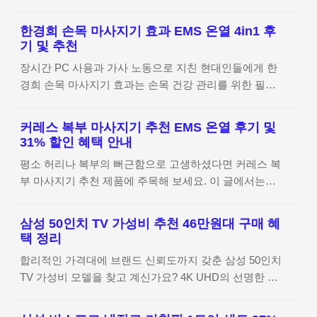
365g의 놀라운 가벼움과 오토 클린 스테이션의 편리함까
일이라 집에서 편하게 걸을 수 있는 방법을 고민하게 됐
지, 실제 사용하며 느낀 장단점을 핵심만 요약하여 정리
어요. 공간을 많이 차지하지 않으면서도 꾸준히 할 수 있
한경희 손목 마사지기 효과 EMS 온열 4in1 후
했습니다. 쿠쿠 초경량 스테이션 청소기 제품 상세 정보
는 기구를 찾다가 킹스미스 워킹패드 C2를 선택하게 되
기 및 추천
확인하기 가벼운 무선 청소기가 필요한 순간 매일 하는
었답니다.킹스미스 C2 실제 기계음 및 진동 체감 막상 제
장시간 PC 사용과 가사 노동으로 지친 현대인들에게 한
청소지만 무거운 청소기를 꺼낼 때마다 손목이 시큰거려
품을 받아보니 기계 자체에서 발생하는 소음은 생각보
경희 손목 마사지기 효과는 손목 건강 관리를 위한 필수
망설여지곤 하더라고요. 특히 구석구석 먼지를 털어내야
다..
적인 선택이 되고 있습니다. EMS 저주파와 온열 기능을
할 때는 가벼운 기기가 절실해지는데, 쿠쿠 초경량 스테
포함한 4in1 멀티 케어를 통해 일상 속에서 간편하게 손
이션 청소기는 이런 고민을 덜어주기 위해 나온 제품이에
커레스 복부 마사지기 추천 EMS 온열 후기 및
목 통증을 완화하고 컨디션을 회복할 수 있는 방법을 정
요.박스를 열었을 때부터 느껴지는 슬림한 디자인이 인상
31% 할인 혜택 안내
리해 드립니다. 한경희 테라펄스 제품 상세 정보 확인하
적이었답니다. 가볍게 손에 잡히는 느낌이 좋아 바로 청
평소 허리나 복부의 뻐근함으로 고생하셨다면 커레스 복
기 일상 속 손목 관리의 중요성 평소 PC 업무가 많거나
소를 시작하고 싶어지는 기분이 들더라고요. 무선 청소기
부 마사지기 추천 제품에 주목해 보세요. 이 글에서는
가사 노동을 하다 보면 손목이 시큰거리는 느낌을 자주
추천 리..
EMS 저주파와 온열 기능이 결합된 커레스 마사지기의
받게 되더라구요. 처음에는 대수롭지 않게 넘기기 쉽지
실제 사용 후기와 효과적인 활용법을 2~3문장으로 요약
만, 시간이 흐를수록 손목 통증은 일상의 질을 떨어뜨리
삼성 50인치 TV 가성비 추천 46만원대 구매 혜
하여 소개해 드립니다. 일상 속에서 간편하게 건강을 챙
는 큰 원인이 되곤 합니다.그래서 많은 분이 한경희 손목
택 정리
길 수 있는 최적의 솔루션을 확인해 보세요. 커레스 복부
마사지기 효과에 관심을 두고 계신데, 이 제품은 단순한
합리적인 가격대에 브랜드 신뢰도까지 갖춘 삼성 50인치
마사지기 제품 상세 정보 확인하기 허리 불편함의 일상적
안마기를 넘어 체계적인 관리를 돕는 기능들이 알차게 ..
TV 가성비 모델을 찾고 계신가요? 4K UHD의 선명한 화
고민과 커레스 마사지기 필요성 오랫동안 앉아서 일하거
질과 에너지 효율 1등급을 갖춘 이번 모델은 현재 46만원
나 서 있다 보면 허리가 묵직해지는 기분이 들곤 하더라
대라는 파격적인 혜택으로 만나보실 수 있어 안방이나 거
고요. 매번 병원에 가기에는 시간도 부족하고 집에서 간