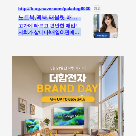
http://blog.naver.com/paladog8030
광고
노트북,맥북,태블릿 매입
업체 저희가 삽니다! 매입
고가에 빠르고 편안한 매입!
O판매X
저희가 삽니다!매입O,판매는
안합니다!/17년된 회사 저희
가 고객님의 노트북,맥북,태블
릿PC를 삽니다! 매입O판매X
/2015년식이후