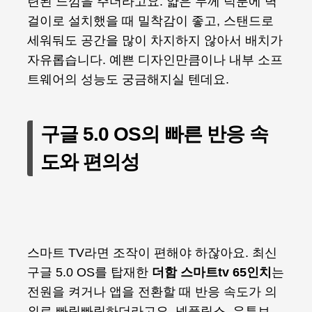
련된 느낌을 주더라고요. 얇은 두께 덕분에 벽
걸이로 설치했을 때 밀착감이 좋고, 스탠드로
세워둬도 공간을 많이 차지하지 않아서 배치가
자유롭습니다. 예쁜 디자인만큼이나 내부 소프
트웨어의 성능도 궁금해지실 텐데요.
구글 5.0 OS의 빠른 반응 속
도와 편의성
스마트 TV라면 조작이 편해야 하잖아요. 최신
구글 5.0 OS를 탑재한
더함 스마트tv 65인치
는
전원을 켜거나 앱을 전환할 때 반응 속도가 의
외로 빠릿빠릿하더라고요. 넷플릭스, 유튜브,