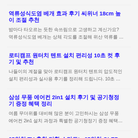
안전한 야외 활동을 돕는 혁신적인 제품입니다. 특히 인
던 부모님 댁 TV 화면이 갑자기 흐릿해지거나 꺼지는 일
이어 타입의 불편함이었던 외이도염 방지에 탁월한 오픈
이 생기면 참 당황스럽더라고요. 매장에 가서 바로 사드
역류성식도염 베개 효과 후기 씨위너 18cm 높
형 구조를 채택하여 장시간 착용에도 쾌적함을 유지해줍
리고 싶지만 가격 부담도 크고 배송 날짜 맞추기도 쉽지
이 조절 추천
니다. 이번 포스팅에서는 운동 효율을 높여줄 블라우풍트
않아 고민이 많으셨을 텐데요. 이번에 삼성 43인치 TV 크
밤마다 타오르는 듯한 속쓰림으로 고생하고 계신가요?
오픈픽의 주요 특징과 장점을 상세히 살펴보겠습니다. 블
기로 바꿔드리면서 느낀 점들을 차근차..
역류성식도염 베개는 상체 각도를 조절해 위산 역류를 물
라우풍트 오픈픽 상세 정보 확인하기 귀 건강과 외이도염
리적으로 방지함으로써 숙면을 돕는 필수 아이템입니다.
방지를 위한 새로운 선택 평소 운동을 즐기다 보면 이어
오늘은 18cm에서 23cm까지 높이 조절이 가능한 씨위너
폰 사용이 필수인데요. 인이어 타입을 오래 쓰다 보면 귀
로티캠프 원터치 텐트 설치 편리성 10초 컷 후
경사 베개의 실제 사용 후기와 효과를 정리해 드립니다.
안이 습해지거나 통증이 생겨 고생하는 경우가 종종 발생
기 및 추천
씨위너 제품 상세 정보 확인하기 밤마다 반복되는 속쓰림
하더라고요. 특히 땀이 많이 나는 러닝 중에는 이런 불편
나들이의 계절을 맞아 로티캠프 원터치 텐트의 압도적인
과 역류성식도염 베개 고민 평소 야식을 즐기거나 조금만
함이 더 크게 다가오곤 하죠. 그래서 최근에는 귀를 막지
설치 편리성과 실사용 후기를 정리해 드립니다. 10초 만
과식해도 밤새 위산이 역류해 잠을 설치는 경우가 참 많
않아..
에 완성되는 우산식 프레임 구조로 초보자도 캠크닉을 완
더라고요. 특히 똑바로 누웠을 때 목까지 타오르는 듯한
벽하게 즐길 수 있는 비결을 지금 바로 확인해 보세요. 로
이물감 때문에 앉아서 졸거나 베개를 여러 개 겹쳐 써보
삼성 무풍 에어컨 2in1 설치 후기 및 공기청정
티캠프 원터치 텐트 상세 정보 확인하기 나들이 필수템
기도 하지만, 결국 목과 허리만 뻐근해지기 일쑤였거든
기 증정 혜택 정리
선정 기준 요즘처럼 날씨가 좋을 때는 가볍게 떠나는 나
요. 이러한 불편함은 단순히 잠을 못 자는 것을 넘어 일상
여름 무더위를 대비해 많은 분이 고민하시는 삼성 무풍
들이가 최고잖아요. 하지만 텐트 설치가 복잡하면 시작부
의 컨디션까지 무너뜨리곤 하는데요. 역류성식도염 베개
에어컨 2in1 설치 과정과 특별한 공기청정기 증정 혜택
터 진이 빠지기 마련이더라고요. 제가 이번에 로티캠프
를 ..
정보를 정리해 드립니다. 직바람 없는 쾌적한 냉방 성능
원터치 텐트를 살펴보면서 가장 중요하게 생각한 건 역시
은 물론, 지정일 배송 서비스와 알뜰한 구매 팁까지 실제
'속도'와 '편의성'이었어요.복잡한 폴대 조립 없이 누구나