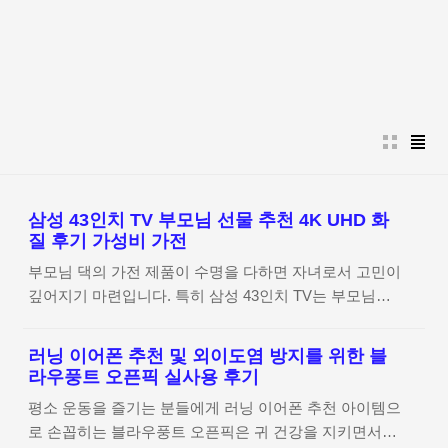
본문 바로가기
삼성 43인치 TV 부모님 선물 추천 4K UHD 화
질 후기 가성비 가전
부모님 댁의 가전 제품이 수명을 다하면 자녀로서 고민이
깊어지기 마련입니다. 특히 삼성 43인치 TV는 부모님이
시청하시기에 가장 적합한 사이즈와 선명한 4K UHD 화
질을 갖추고 있어 부모님 선물 추천 리스트에서 빠지지
러닝 이어폰 추천 및 외이도염 방지를 위한 블
않는 모델입니다. 합리적인 가격대에 대기업의 신뢰도까
라우풍트 오픈픽 실사용 후기
지 갖춘 이번 설치 후기를 통해 자세한 정보를 확인해 보
평소 운동을 즐기는 분들에게 러닝 이어폰 추천 아이템으
세요. 삼성 43인치 4K UHD TV 제품 상세 정보 확인하기
로 손꼽히는 블라우풍트 오픈픽은 귀 건강을 지키면서도
부모님 댁 TV 고장으로 급하게 알아본 사연 평소 잘 나오