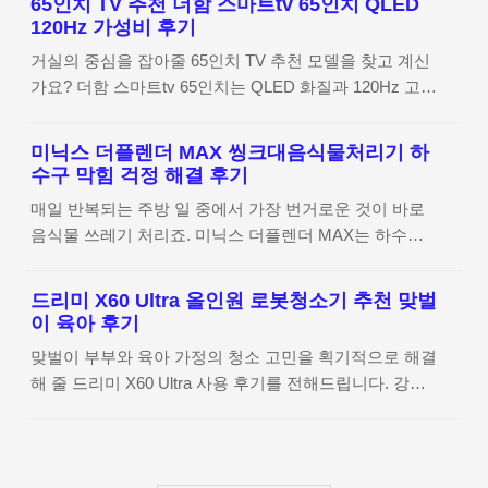
65인치 TV 추천 더함 스마트tv 65인치 QLED
경험을 바탕으로 상세히 담았습니다. 삼성 무풍 에어컨
쉽게 다룰 수 있어야 진정한 휴식이 가능하니까요. 이렇
120Hz 가성비 후기
제품 상세 정보 확인하기 여름 준비의 시작, 삼성 무풍 에
게 간편함을 최우선으로 고려하니 자연스럽게 이 모델이
거실의 중심을 잡아줄 65인치 TV 추천 모델을 찾고 계신
어컨 선택 계기 날씨가 갑자기 더워지기 시작하면서 거실
나들이 필수템으로 눈에 들어오더라고요. 스트레스 없는
가요? 더함 스마트tv 65인치는 QLED 화질과 120Hz 고주
에어컨 교체를 고민하게 되었는데요. 삼성 무풍 에어컨
..
사율을 갖추고도 합리적인 가격대를 제시하여 많은 분의
2in1 모델은 직바람 없이도 시원함을 유지해준다는 점이
관심을 받고 있습니다. 오늘은 압도적인 몰입감과 편의성
가장 끌리더라고요. 특히 어린아이가 있는 집이라 에어컨
미닉스 더플렌더 MAX 씽크대음식물처리기 하
을 모두 잡은 이 제품의 매력을 상세히 정리해 드립니다.
바람이 직접 닿는 게 늘 신경 쓰였는데, 무풍 지능 냉방
수구 막힘 걱정 해결 후기
더함 스마트tv 65인치 제품 상세 정보 확인하기 거실의
기능이 이 고민을 말끔히 해결해 줄 것 같아 선택하게 되
매일 반복되는 주방 일 중에서 가장 번거로운 것이 바로
중심, 65인치 TV 선택의 고민과 더함의 등장 거실의 분위
었습니다.배송부터 삼성 무풍 에어컨 2in1..
음식물 쓰레기 처리죠. 미닉스 더플렌더 MAX는 하수구
기를 결정하는 가장 큰 가전은 역시 TV잖아요. 30평대 거
막힘이나 역류 걱정 없이 쾌적한 주방 환경을 만들어주는
실에 딱 맞는 165cm 크기를 고민하다 보면 가격과 성능
혁신적인 씽크대음식물처리기로 주목받고 있습니다. 오
사이에서 갈등이 생기기 마련이에요. 대기업 제품은 부담
드리미 X60 Ultra 올인원 로봇청소기 추천 맞벌
늘은 실제 사용 경험을 바탕으로 강력한 건조력과 정숙함
스럽고 저가형은 화질이 걱정될 때, 더함 스마트tv 65인
이 육아 후기
을 갖춘 이 제품의 매력을 상세히 정리해 드립니다. 미닉
치 CHiQ는 아주 영리한 대안이 되더라고요. 실속을 중시
맞벌이 부부와 육아 가정의 청소 고민을 획기적으로 해결
스 더플렌더 MAX 상세 정보 확인하기 싱크대 분쇄기 불
하는 분들에게 왜 이 ..
해 줄 드리미 X60 Ultra 사용 후기를 전해드립니다. 강력
안함과 미닉스 더플렌더 MAX 교체 계기 기존에 싱크대
한 올인원 로봇청소기 추천 모델답게 압도적인 흡입력과
에 바로 설치해서 쓰는 분쇄형 처리기를 오랫동안 사용해
100도 고온 세척 기능을 갖추어 바쁜 일상 속에서도 늘
왔어요. 처음에는 바로 내려보내니 편하다고 생각했지만
쾌적한 실내 환경을 유지할 수 있게 도와주는 스마트한
쓰면 쓸수록 걱정이 커지더라고요. 뉴스나 커뮤니티에서
가전입니다. 드리미 X60 Ultra 상세 정보 확인하기 맞벌