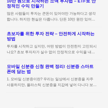
다양한 시장에 투자 가능낮은 비용: 개별 해외 주식을 사
10만 원으로 시작하는 소액 투자법 – ETF로 안
까지 구체적으로 설명해드립니다. 1. ETF란 무엇인가
정적인 수익 만들기
는 것보다 낮은 거래 비용높은 유동성: 뉴욕증권거래소
요? ETF(Exchange Traded Fund, 상장지수펀드)는 주식
(NYSE)나 나..
많은 사람들이 투자는 큰돈이 있어야만 가능하다고 생각
처럼 거래소에 상장되어 있어 쉽게 매매할 수 있는 투자
합니다. 하지만 현실은 다릅니다. 단돈 10만 원만 있어도
상품입니다. 개별 종목을 직접 선택하는 것이 아니라, 특
충분히 투자할 수 있는 방법이 있으며, 특히 ETF(상장지
정 지수나 테마를 추종하는 상품에 투자하는 방식이기 때
수펀드)를 활용하면 소액으로도 분산 투자 효과를 누릴
문에 초보자도 쉽게 접근할 수 있습니다.▶ ETF의 주요
초보자를 위한 투자 전략 – 안전하게 시작하는
수 있습니다. ETF는 주식처럼 거래되지만, 여러 자산을
방법
특징분산 투자 가능: 하나의 ETF를 구매하면 여러 종목
묶어놓은 상품이라 개별 주식보다 리스크를 낮출 수 있습
에 자동으로 투자하는 효과낮은 투자..
투자를 시작하고 싶지만, 어떤 방법이 안전한지 고민되시
니다. 10만 원으로도 다양한 자산군에 투자할 수 있는
나요? 초보 투자자가 실수 없이 안정적으로 수익을 내는
ETF는 초보 투자자에게 적합한 선택지입니다. 1. 10만 원
방법이 있습니다. 작은 금액으로도 효과적으로 자산을 키
으로 시작하는 ETF 투자 전략ETF 투자는 비교적 적은 금
울 수 있는 전략을 소개합니다. 이제 막 투자를 시작하려
액으로도 시작할 수 있으며, 적립식으로 꾸준히 투자하면
모바일 신분증 신청 완벽 정리! 신분증 스마트
는 분들을 위한 실질적인 가이드를 확인하세요. 1. 초보
장기적인 자산 증식이 가능합니다.▶ 단계별 투자 방법단
폰에 담는 법
자가 투자를 시작하기 전에 알아야 할 것 투자는 단순히
계내용1단계증권사 계좌 개설 (주식거래 계좌 필요)2단
1. 모바일 신분증이란? 우리는 일상에서 신분증을 자주
돈을 넣고 기다리는 것이 아닙니다. 초보 투자자가 성공
계해외 또는 국내 ETF 선택 (S&P50..
사용하지만, 플라스틱 신분증을 지갑에 넣어 다니다 보면
적인 첫걸음을 내딛기 위해서는 몇 가지 기본 개념을 이
분실 위험이 크고, 재발급도 번거롭습니다. 또한, 온라인
해해야 합니다.▶ 투자 전 꼭 알아야 할 개념투자 목적 설
서비스 이용 시 신분증을 직접 제출해야 하는 경우도 많
정: 장기적인 자산 증식 vs. 단기적인 수익 창출리스크 관
아 불편함이 따릅니다. 만약 신분증을 잃어버린다면 어떻
리: 높은 수익을 원할수록 리스크도 커짐분산 투자: 한 종
게 될까요? 신분 도용으로 인해 금융 사기나 불법 행위에