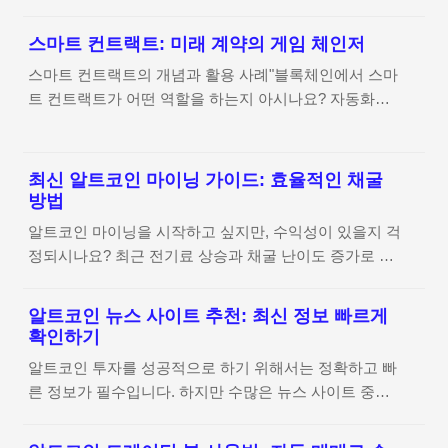
지금 일어나고 있습니다!안녕하세요, 여러분! 최근 공급
로워질 수 있을 거예요!목차암호화폐 세금 신고 기본 개
망 관리에서 블록체인 기술이 중요한 역할을 하고 있다는
념 암호화폐 세금 신고 방법 암호화폐 절세 전략 합법적
스마트 컨트랙트: 미래 계약의 게임 체인저
소식을 자주 접하고 계시죠? 오늘은 블록체인 기술이 어
인 절세 루프홀 암호화폐 세금 신고 시 흔한 실수 전문가
스마트 컨트랙트의 개념과 활용 사례"블록체인에서 스마
떻게 공급망 관리의 패러다임을 바꾸고 있는지 구체적인
세금 상담 활용 팁암호화폐 세금 신고 기본 개념암호화폐
트 컨트랙트가 어떤 역할을 하는지 아시나요? 자동화된
사례와 함께 이야기해 보려고 합니다. 제가 실제 사례와
는 ..
계약이 현실 세계에 미치는 놀라운 영향, 지금 알아보세
함께 블록체인 기술의 혁신적 효과를 하나씩 알려드릴 테
요!"안녕하세요, 여러분! 오늘은 블록체인 기술의 핵심 요
니 끝까지 함께해 주세요!목차블록체인 기술의 기본 개념
소 중 하나인 스마트 컨트랙트에 대해 깊이 알아보려고
기존 공급망 관리의 문제점 블록체인 기반 공급망 관리
최신 알트코인 마이닝 가이드: 효율적인 채굴
합니다. 처음 스마트 컨트랙트를 접했을 때 너무 복잡해
방법
솔루션 블록체인 공급망 관리 성공 사례 블록체인과 공급
서 이해하기 어려웠던 경험이 있는데요, 알고 보니 생각
망 관리의 미래 블록체인 공급망 도입 전략블록체인 기술
알트코인 마이닝을 시작하고 싶지만, 수익성이 있을지 걱
보다 훨씬 직관적이더라고요. 실제로 스마트 컨트랙트는
의 기본..
정되시나요? 최근 전기료 상승과 채굴 난이도 증가로 인
다양한 산업에서 자동화와 효율성을 극대화하며 빠르게
해 많은 사람들이 망설이고 있습니다. 하지만 올바른 장
자리 잡고 있습니다. 함께 스마트 컨트랙트의 원리와 적
비 선택과 최적화된 마이닝 전략을 적용하면 여전히 수익
용 사례를 자세히 살펴볼까요?목차스마트 컨트랙트란 무
알트코인 뉴스 사이트 추천: 최신 정보 빠르게
을 창출할 수 있습니다. 이 가이드에서는 최신 마이닝 트
확인하기
엇인가? 스마트 컨트랙트의 작동 원리 스마트 컨트랙트
렌드, 효율적인 채굴 방법, 비용 절감 전략을 상세히 알려
의 주요 이점 스마트 컨트랙트의 적용 사례 스마트 컨트
알트코인 투자를 성공적으로 하기 위해서는 정확하고 빠
드립니다. 지금 바로 알아보고 안정적인 수익을 만들어보
랙트의 한계와 도전..
른 정보가 필수입니다. 하지만 수많은 뉴스 사이트 중에
세요! 1. 마이닝을 위한 필수 장비 및 소프트웨어(1) 채굴
서 신뢰할 만한 곳을 찾는 것은 쉽지 않습니다. 이 글에서
장비 선택: ASIC vs GPU알트코인 채굴을 위한 장비는
는 최신 암호화폐 소식을 실시간으로 제공하는 검증된 알
크게 ASIC(전용 채굴기)과 GPU(그래픽 카드 기반 채굴)