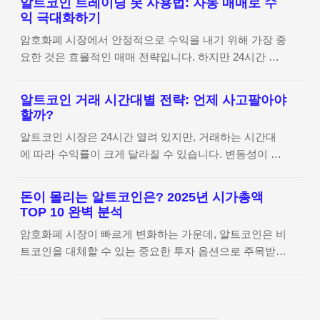
알트코인 트레이딩 봇 사용법: 자동 매매로 수
트코인 뉴스 사이트를 추천해 드립니다. 믿을 수 있는 정
로 나뉩니다.ASIC 채굴기: 특정 알고리즘을 기반으로 채
익 극대화하기
보를 바탕으로 더 나은 투자 결정을 내려보세요! 1. 왜 알
굴하는 전문 장비로, 비트코인(BTC)이나 일부 알트코인
암호화폐 시장에서 안정적으로 수익을 내기 위해 가장 중
트코인 뉴스 사이트가 중요한가?알트코인은 비트코인 이
에 적합합니다. 성능이 뛰어나지만 ..
요한 것은 효율적인 매매 전략입니다. 하지만 24시간 변
외의 암호화폐를 의미하며, 변동성이 크고 빠르게 변화하
동하는 시장을 직접 모니터링하는 것은 어렵습니다. 알트
는 시장입니다. 따라서 신속한 정보 수집이 필수적입니
코인 트레이딩 봇을 활용하면 감정에 휘둘리지 않고 자동
다. 신뢰할 수 있는 뉴스 사이트를 활용하면 다음과 같은
알트코인 거래 시간대별 전략: 언제 사고팔아야
으로 최적의 거래를 수행할 수 있습니다. 이번 글에서는
이점이 있습니다.시장 동향을 빠르게 파악: 주요 호재 및
할까?
트레이딩 봇의 종류, 설정 방법, 최적의 활용 전략까지 단
악재를 실시간으로 확인 가능가짜 뉴스 피해 방지: 검증
알트코인 시장은 24시간 열려 있지만, 거래하는 시간대
계별로 알아보겠습니다. 1. 알트코인 트레이딩 봇이란?
된 정보 제공투자 전략 강화: 최신 기술 및 트렌드를 학..
에 따라 수익률이 크게 달라질 수 있습니다. 변동성이 높
트레이딩 봇은 사전 설정된 알고리즘을 기반으로 자동 매
은 미국 세션, 안정적인 아시아 세션 등 각 시간대별 특징
매를 수행하는 소프트웨어입니다. 사용자는 특정 조건을
을 분석하고, 최적의 매매 전략을 제공합니다. 효과적인
설정하고 봇이 이를 기반으로 매매를 진행하도록 할 수
돈이 몰리는 알트코인은? 2025년 시가총액
시간대별 투자 전략을 활용해 수익을 극대화하세요! 1.
있습니다.(1) 트레이딩 봇의 주요 기능자동 매매 실행: 사
TOP 10 완벽 분석
알트코인 시장의 시간대별 특징(1) 오전 9시~오후 3시
전에 설정한 전략에 따라 자동으로 매수 및 매도리스크
암호화폐 시장이 빠르게 변화하는 가운데, 알트코인은 비
(아시아 세션)한국, 중국, 일본 등 아시아 시장이 활발하
관리: 손절 및 이익 실현을 자동으로 실행하여 리스크
트코인을 대체할 수 있는 중요한 투자 옵션으로 주목받고
게 움직이는 시간입니다.변동성이 상대적으로 낮아 안정
최..
있습니다. 하지만 어떤 알트코인이 가장 유망할까요?많
적인 거래가 가능합니다.주로 기관투자자와 장기 투자자
은 투자자들이 알트코인 선택에 어려움을 겪고 있으며,
들이 활동하는 시간대입니다.추천 전략: 스윙 트레이딩 &
시가총액과 기술력 분석 없이 투자할 경우 높은 리스크를
장기 투자 적합이 시간대는 장기 투자자들에게 유리한 환
감수해야 합니다.본 글에서는 최신 알트코인 시가총액 순