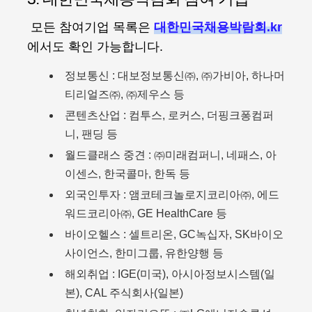
모든 참여기업 목록은
대한민국채용박람회.kr
에서도 확인 가능합니다.
정보통신 : 대보정보통신㈜, ㈜가비아, 하나머
티리얼즈㈜, ㈜제우스 등
콘텐츠산업 : 컴투스, 로커스, 더핑크퐁컴퍼
니, 팬딩 등
월드클래스 중견 : ㈜미래컴퍼니, 네패스, 아
이센스, 한국콜마, 한독 등
외국인투자 : 앰코테크놀로지코리아㈜, 에드
워드코리아㈜, GE HealthCare 등
바이오헬스 : 셀트리온, GC녹십자, SK바이오
사이언스, 한미그룹, 유한양행 등
해외취업 : IGE(미국), 아시아정보시스템(일
본), CAL 주식회사(일본)