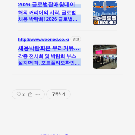
2026 글로벌잡매칭데이
해외 커리어의 시작, 글로벌
채용 박람회! 2026 글로벌잡
매칭데이에서 글로벌 기업과
직접 만날 수 있는 기회를 놓
치지 마세요!
http://www.wooriad.co.kr
광고
채용박람회은 우리커뮤니
케이션 전시장치분야 지정
각종 전시회 및 박람회 부스
협력업체!
설치/제작, 포트폴리오확인,
제품홍보, 기업홍보
2
구독하기