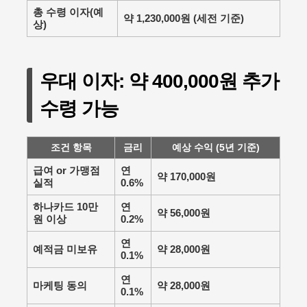
총 수령 이자(예
약
1,230,000원
(세전 기준)
상)
우대 이자: 약 400,000원 추가
수령 가능
조건 항목
금리
예상 수익 (5년 기준)
급여 or 가맹점
연
약 170,000원
실적
0.6%
하나카드 10만
연
약 56,000원
원 이상
0.2%
연
예적금 미보유
약 28,000원
0.1%
연
마케팅 동의
약 28,000원
0.1%