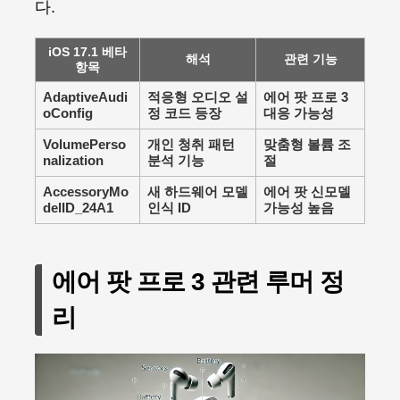
다.
iOS 17.1 베타
해석
관련 기능
항목
AdaptiveAudi
적응형 오디오 설
에어 팟 프로 3
oConfig
정 코드 등장
대응 가능성
VolumePerso
개인 청취 패턴
맞춤형 볼륨 조
nalization
분석 기능
절
AccessoryMo
새 하드웨어 모델
에어 팟 신모델
delID_24A1
인식 ID
가능성 높음
에어 팟 프로 3 관련 루머 정
리