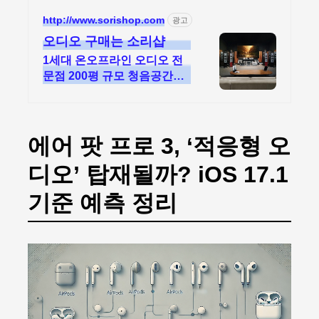
팡에서 더 저렴하게, 로켓배송
으로 더 빠르게!
http://www.sorishop.com
광고
오디오 구매는 소리샵
1세대 온오프라인 오디오 전
문점 200평 규모 청음공간에
서 만나는 오디오
에어 팟 프로 3, ‘적응형 오
디오’ 탑재될까? iOS 17.1
기준 예측 정리