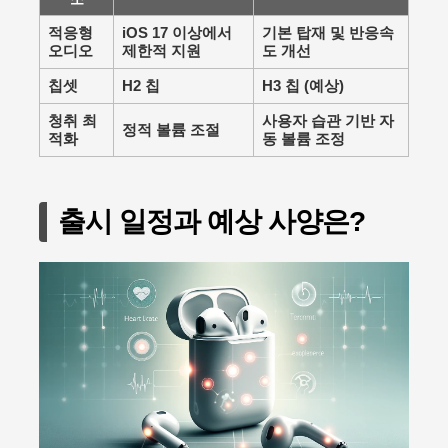
적응형
iOS 17 이상에서
기본 탑재 및 반응속
오디오
제한적 지원
도 개선
칩셋
H2 칩
H3 칩 (예상)
청취 최
사용자 습관 기반 자
정적 볼륨 조절
적화
동 볼륨 조정
출시 일정과 예상 사양은?