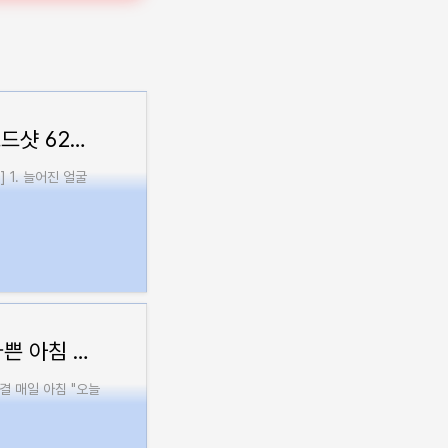
얼굴 마사지기 가성비 끝판왕 비오디유 모드샷 62% 할인
 1. 늘어진 얼굴
초정담 무항생제 <한우사골육수> 추천 바쁜 아침 아이 밥 5분 해결
결 매일 아침 "오늘