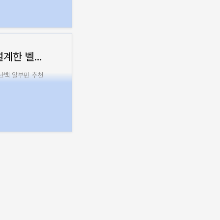
알부민 효능 부작용 총정리 약사가 직접 설계한 벨기에산 고함량 난백 알부민 추천 후기
난백 알부민 추천