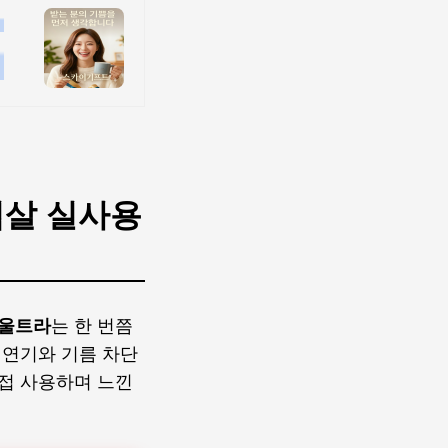
겹살 실사용
 울트라
는 한 번쯤
 연기와 기름 차단
접 사용하며 느낀