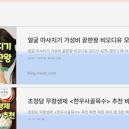
얼굴 마사지기 가성비 끝판왕 비오디유 모드샷 62% 할인 [ 목 차 ]
라인 고민과 홈케어의 ...
blog.naver.com
초정담 무항생제 <한우사골육수> 추천 바쁜 아침 아이 밥 5분 해
은 또 뭘 먹...