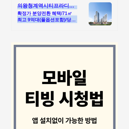
의왕청계역시티프라디움
디하모니
확정가 분양전환 혜택/71㎡
최고 9억대(풀옵션포함)/당첨
자 발표 7.23(목)