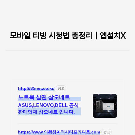
본문 바로가기
모바일 티빙 시청법 총정리｜앱설치X
http://35net.co.kr/
광고
노트북 살땐 삼오네트
ASUS,LENOVO,DELL 공식
판매업체 삼오네트 입니다.
https://www.의왕청계역시티프라디움.com
광고